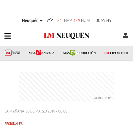
Neuquén
TEMP
HUM
00:59 HS
5°
45%
LA MAÑANA
06 DE MARZO 2014 - 00:00
REGIONALES