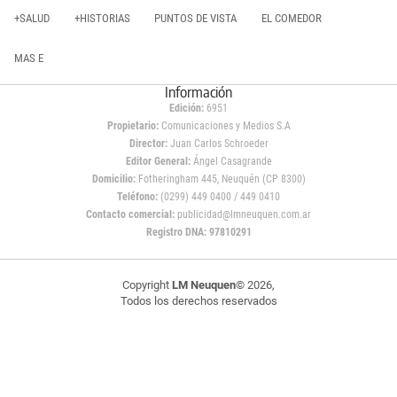
+SALUD
+HISTORIAS
PUNTOS DE VISTA
EL COMEDOR
MAS E
Información
Edición:
6951
Propietario:
Comunicaciones y Medios S.A
Director:
Juan Carlos Schroeder
Editor General:
Ángel Casagrande
Domicilio:
Fotheringham 445, Neuquén (CP 8300)
Teléfono:
(0299) 449 0400 / 449 0410
Contacto comercial:
publicidad@lmneuquen.com.ar
Registro DNA: 97810291
Copyright
LM Neuquen
© 2026,
Todos los derechos reservados