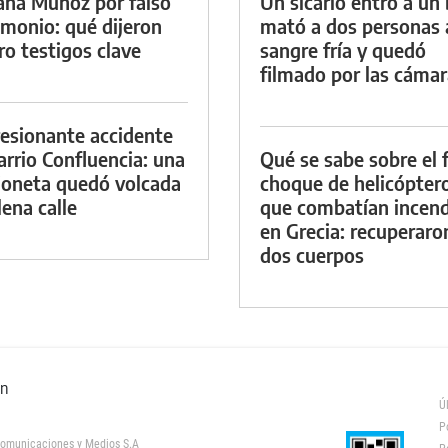
ana Muñoz por falso
Un sicario entró a un 
imonio: qué dijeron
mató a dos personas 
ro testigos clave
sangre fría y quedó
filmado por las cáma
esionante accidente
arrio Confluencia: una
Qué se sabe sobre el f
oneta quedó volcada
choque de helicópter
lena calle
que combatían incend
en Grecia: recuperaro
dos cuerpos
ón
Ú
P
omunicaciones y Medios S.A