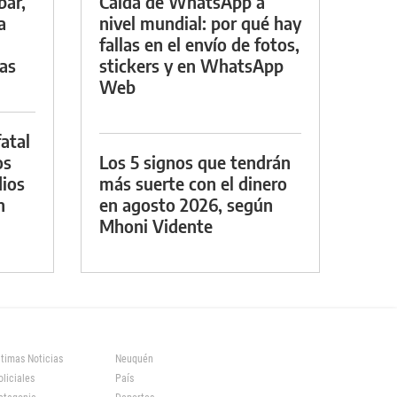
bar,
Caída de WhatsApp a
a
nivel mundial: por qué hay
fallas en el envío de fotos,
ras
stickers y en WhatsApp
Web
atal
os
Los 5 signos que tendrán
ios
más suerte con el dinero
n
en agosto 2026, según
Mhoni Vidente
ltimas Noticias
Neuquén
oliciales
País