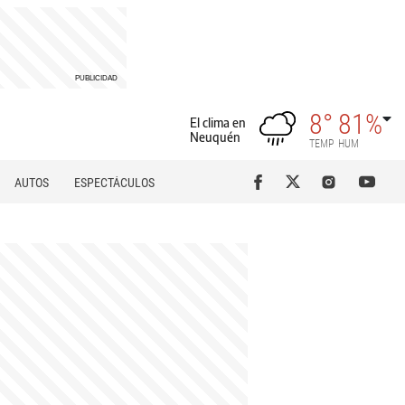
8°
81%
El clima en
Neuquén
TEMP
HUM
AUTOS
ESPECTÁCULOS