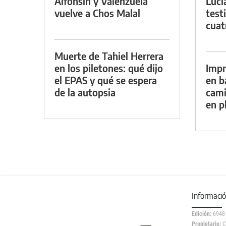
Alfonsín y Valenzuela
Luci
vuelve a Chos Malal
test
cuat
Muerte de Tahiel Herrera
en los piletones: qué dijo
Impr
el EPAS y qué se espera
en b
de la autopsia
cami
en p
Informaci
Edición:
6948
Propietario:
C