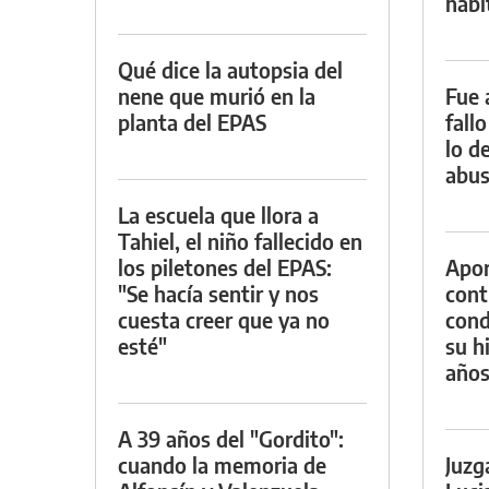
habi
Qué dice la autopsia del
nene que murió en la
Fue 
planta del EPAS
fall
lo d
abus
La escuela que llora a
Tahiel, el niño fallecido en
los piletones del EPAS:
Apor
"Se hacía sentir y nos
cont
cuesta creer que ya no
cond
esté"
su h
año
A 39 años del "Gordito":
cuando la memoria de
Juzg