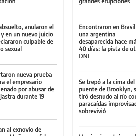
tación
grandes erupciones
absuelto, anularon el
Encontraron en Brasil
o y en un nuevo juicio
una argentina
eclararon culpable de
desaparecida hace má
o sexual
40 días: la pista de o
DNI
taron nueva prueba
ra el empresario
Se trepó a la cima del
enado por abusar de
puente de Brooklyn, 
ijastra durante 19
tiró desnudo al río co
s
paracaídas improvisa
sobrevivió
an al exnovio de