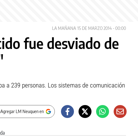
LA MAÑANA
15 DE MARZO 2014 - 00:00
cido fue desviado de
"
aba a 239 personas. Los sistemas de comunicación
 Agregar LM Neuquen en