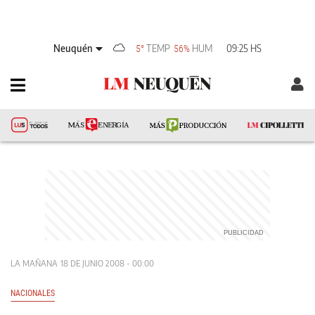
Neuquén
TEMP
HUM
09:25 HS
5°
56%
LA MAÑANA
18 DE JUNIO 2008 - 00:00
NACIONALES