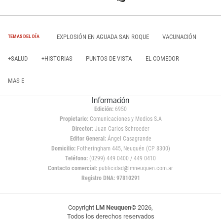
EXPLOSIÓN EN AGUADA SAN ROQUE
VACUNACIÓN
TEMAS DEL DÍA
+SALUD
+HISTORIAS
PUNTOS DE VISTA
EL COMEDOR
MAS E
Información
Edición:
6950
Propietario:
Comunicaciones y Medios S.A
Director:
Juan Carlos Schroeder
Editor General:
Ángel Casagrande
Domicilio:
Fotheringham 445, Neuquén (CP 8300)
Teléfono:
(0299) 449 0400 / 449 0410
Contacto comercial:
publicidad@lmneuquen.com.ar
Registro DNA: 97810291
Copyright
LM Neuquen
© 2026,
Todos los derechos reservados