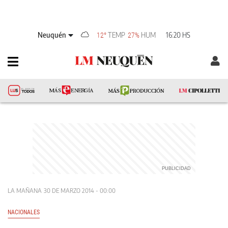
Neuquén
TEMP
HUM
16:20 HS
12°
27%
LA MAÑANA
30 DE MARZO 2014 - 00:00
NACIONALES