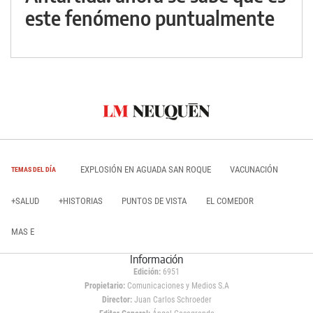
este fenómeno puntualmente
EXPLOSIÓN EN AGUADA SAN ROQUE
VACUNACIÓN
TEMAS DEL DÍA
+SALUD
+HISTORIAS
PUNTOS DE VISTA
EL COMEDOR
MAS E
Información
Edición:
6951
Propietario:
Comunicaciones y Medios S.A
Director:
Juan Carlos Schroeder