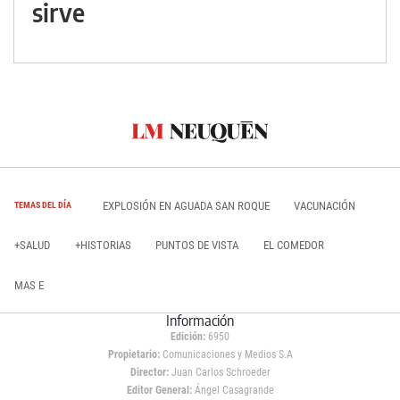
sirve
EXPLOSIÓN EN AGUADA SAN ROQUE
VACUNACIÓN
TEMAS DEL DÍA
+SALUD
+HISTORIAS
PUNTOS DE VISTA
EL COMEDOR
MAS E
Información
Edición:
6950
Propietario:
Comunicaciones y Medios S.A
Director:
Juan Carlos Schroeder
Editor General:
Ángel Casagrande