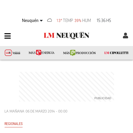
Neuquén
TEMP
HUM
15:36 HS
13°
39%
LA MAÑANA
06 DE MARZO 2014 - 00:00
REGIONALES