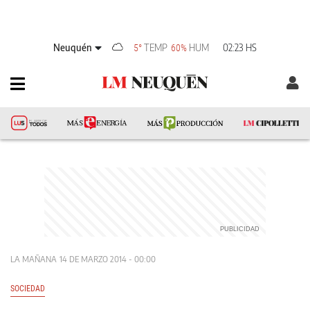
Neuquén
TEMP
HUM
02:23 HS
5°
60%
LA MAÑANA
14 DE MARZO 2014 - 00:00
SOCIEDAD