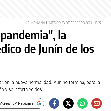
LA MAÑANA
MÉDICO
23 DE FEBRERO 2021 - 13:27
 pandemia", la
dico de Junín de los
sar en la nueva normalidad. Aún no termina, pero la
n y salir fortalecidos.
 Agregar LM Neuquen en