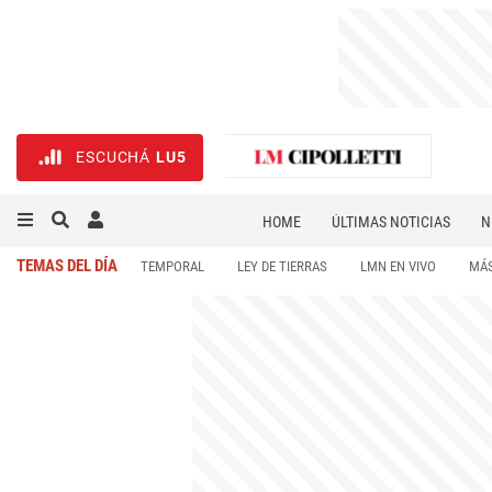
ESCUCHÁ
LU5
HOME
ÚLTIMAS NOTICIAS
N
NECROLÓGICAS
DEPORTES
TEMAS DEL DÍA
TEMPORAL
LEY DE TIERRAS
LMN EN VIVO
MÁS