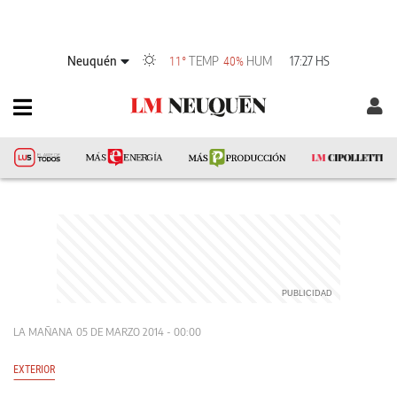
Neuquén
TEMP
HUM
17:27 HS
11°
40%
LA MAÑANA
05 DE MARZO 2014 - 00:00
EXTERIOR