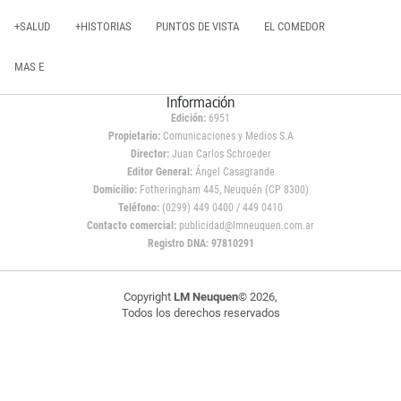
+SALUD
+HISTORIAS
PUNTOS DE VISTA
EL COMEDOR
MAS E
Información
Edición:
6951
Propietario:
Comunicaciones y Medios S.A
Director:
Juan Carlos Schroeder
Editor General:
Ángel Casagrande
Domicilio:
Fotheringham 445, Neuquén (CP 8300)
Teléfono:
(0299) 449 0400 / 449 0410
Contacto comercial:
publicidad@lmneuquen.com.ar
Registro DNA: 97810291
Copyright
LM Neuquen
© 2026,
Todos los derechos reservados