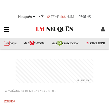
Neuquén
TEMP
HUM
03:01 HS
5°
56%
LA MAÑANA
04 DE MARZO 2014 - 00:00
EXTERIOR