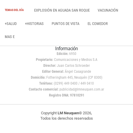
EXPLOSIÓN EN AGUADA SAN ROQUE
VACUNACIÓN
TEMAS DEL DÍA
+SALUD
+HISTORIAS
PUNTOS DE VISTA
EL COMEDOR
MAS E
Información
Edición:
6950
Propietario:
Comunicaciones y Medios S.A
Director:
Juan Carlos Schroeder
Editor General:
Ángel Casagrande
Domicilio:
Fotheringham 445, Neuquén (CP 8300)
Teléfono:
(0299) 449 0400 / 449 0410
Contacto comercial:
publicidad@lmneuquen.com.ar
Registro DNA: 97810291
Copyright
LM Neuquen
© 2026,
Todos los derechos reservados