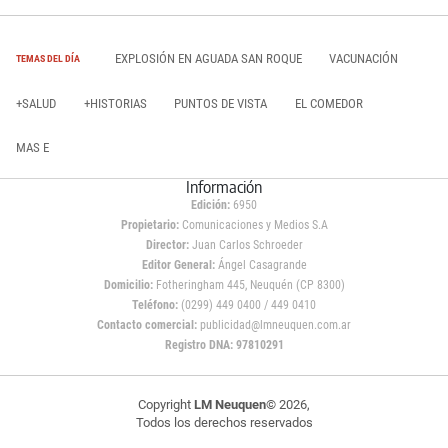
EXPLOSIÓN EN AGUADA SAN ROQUE
VACUNACIÓN
TEMAS DEL DÍA
+SALUD
+HISTORIAS
PUNTOS DE VISTA
EL COMEDOR
MAS E
Información
Edición:
6950
Propietario:
Comunicaciones y Medios S.A
Director:
Juan Carlos Schroeder
Editor General:
Ángel Casagrande
Domicilio:
Fotheringham 445, Neuquén (CP 8300)
Teléfono:
(0299) 449 0400 / 449 0410
Contacto comercial:
publicidad@lmneuquen.com.ar
Registro DNA: 97810291
Copyright
LM Neuquen
© 2026,
Todos los derechos reservados