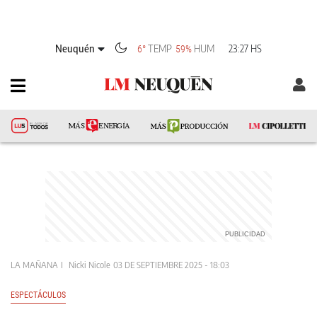
Neuquén
TEMP
HUM
23:27 HS
6°
59%
LA MAÑANA
Nicki Nicole
03 DE SEPTIEMBRE 2025 - 18:03
ESPECTÁCULOS