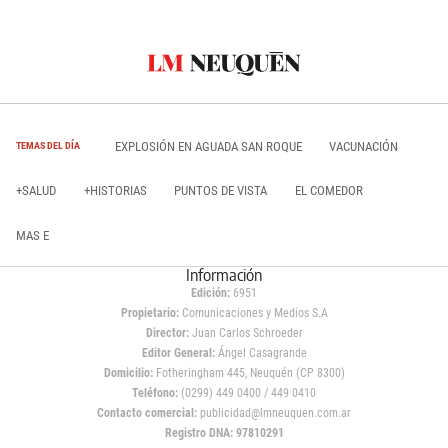
EXPLOSIÓN EN AGUADA SAN ROQUE
VACUNACIÓN
TEMAS DEL DÍA
+SALUD
+HISTORIAS
PUNTOS DE VISTA
EL COMEDOR
MAS E
Información
Edición:
6951
Propietario:
Comunicaciones y Medios S.A
Director:
Juan Carlos Schroeder
Editor General:
Ángel Casagrande
Domicilio:
Fotheringham 445, Neuquén (CP 8300)
Teléfono:
(0299) 449 0400 / 449 0410
Contacto comercial:
publicidad@lmneuquen.com.ar
Registro DNA: 97810291