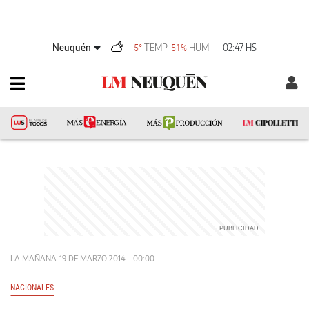
Neuquén
TEMP
HUM
02:47 HS
5°
51%
LA MAÑANA
19 DE MARZO 2014 - 00:00
NACIONALES