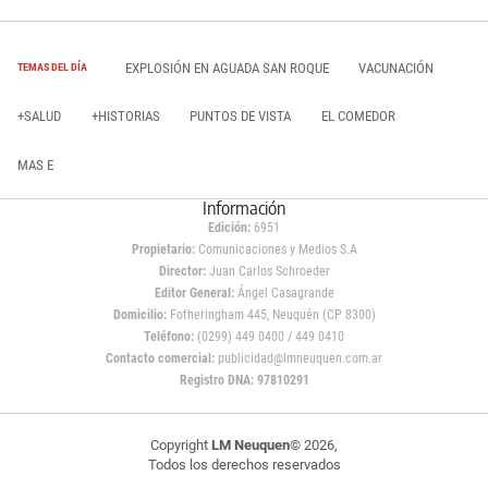
EXPLOSIÓN EN AGUADA SAN ROQUE
VACUNACIÓN
TEMAS DEL DÍA
+SALUD
+HISTORIAS
PUNTOS DE VISTA
EL COMEDOR
MAS E
Información
Edición:
6951
Propietario:
Comunicaciones y Medios S.A
Director:
Juan Carlos Schroeder
Editor General:
Ángel Casagrande
Domicilio:
Fotheringham 445, Neuquén (CP 8300)
Teléfono:
(0299) 449 0400 / 449 0410
Contacto comercial:
publicidad@lmneuquen.com.ar
Registro DNA: 97810291
Copyright
LM Neuquen
© 2026,
Todos los derechos reservados