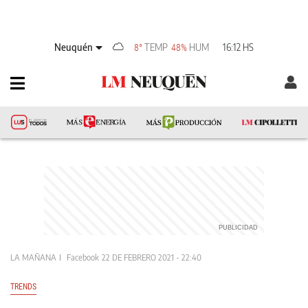
Neuquén
TEMP
HUM
16:12 HS
8°
48%
LA MAÑANA
Facebook
22 DE FEBRERO 2021 - 22:40
TRENDS