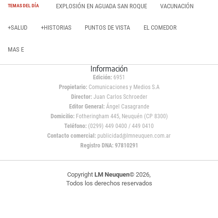
EXPLOSIÓN EN AGUADA SAN ROQUE
VACUNACIÓN
TEMAS DEL DÍA
+SALUD
+HISTORIAS
PUNTOS DE VISTA
EL COMEDOR
MAS E
Información
Edición:
6951
Propietario:
Comunicaciones y Medios S.A
Director:
Juan Carlos Schroeder
Editor General:
Ángel Casagrande
Domicilio:
Fotheringham 445, Neuquén (CP 8300)
Teléfono:
(0299) 449 0400 / 449 0410
Contacto comercial:
publicidad@lmneuquen.com.ar
Registro DNA: 97810291
Copyright
LM Neuquen
© 2026,
Todos los derechos reservados