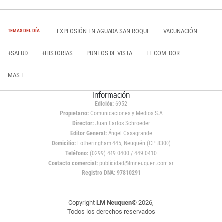
EXPLOSIÓN EN AGUADA SAN ROQUE
VACUNACIÓN
TEMAS DEL DÍA
+SALUD
+HISTORIAS
PUNTOS DE VISTA
EL COMEDOR
MAS E
Información
Edición:
6952
Propietario:
Comunicaciones y Medios S.A
Director:
Juan Carlos Schroeder
Editor General:
Ángel Casagrande
Domicilio:
Fotheringham 445, Neuquén (CP 8300)
Teléfono:
(0299) 449 0400 / 449 0410
Contacto comercial:
publicidad@lmneuquen.com.ar
Registro DNA: 97810291
Copyright
LM Neuquen
© 2026,
Todos los derechos reservados