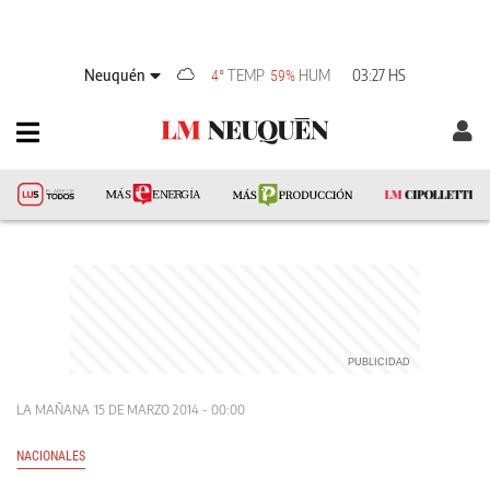
Neuquén
TEMP
HUM
03:27 HS
4°
59%
LA MAÑANA
15 DE MARZO 2014 - 00:00
NACIONALES