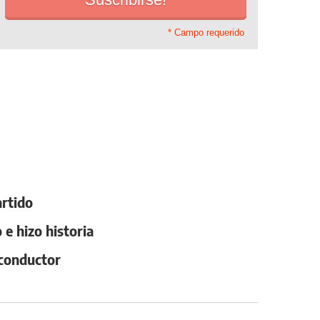
* Campo requerido
artido
 e hizo historia
 conductor