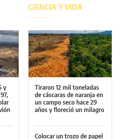
CIENCIA Y VIDA
5 y
Tiraron 12 mil toneladas
 97,
de cáscaras de naranja en
olar
un campo seco hace 29
vión
años y floreció un milagro
Colocar un trozo de papel