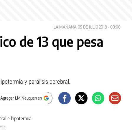
LA MAÑANA
05 DE JULIO 2018 - 00:00
ico de 13 que pesa
ipotermia y parálisis cerebral.
 Agregar LM Neuquen en
rmia.