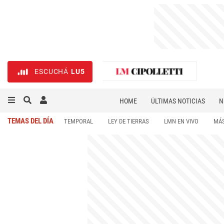
ESCUCHÁ
LU5
HOME
ÚLTIMAS NOTICIAS
N
NECROLÓGICAS
DEPORTES
TEMAS DEL DÍA
TEMPORAL
LEY DE TIERRAS
LMN EN VIVO
MÁS