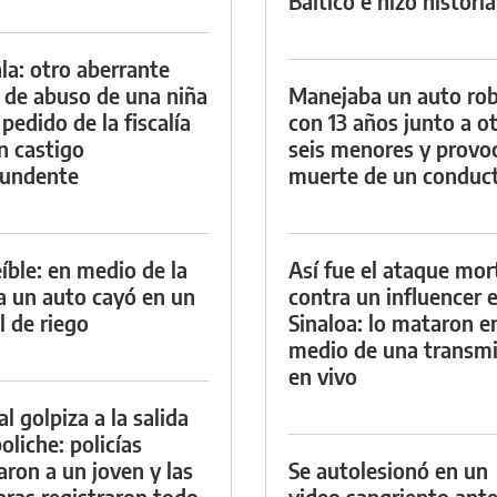
Báltico e hizo historia
la: otro aberrante
 de abuso de una niña
Manejaba un auto ro
 pedido de la fiscalía
con 13 años junto a o
n castigo
seis menores y provoc
tundente
muerte de un conduc
eíble: en medio de la
Así fue el ataque mor
ia un auto cayó en un
contra un influencer 
l de riego
Sinaloa: lo mataron e
medio de una transmi
en vivo
al golpiza a la salida
oliche: policías
aron a un joven y las
Se autolesionó en un
ras registraron todo
video sangriento ante