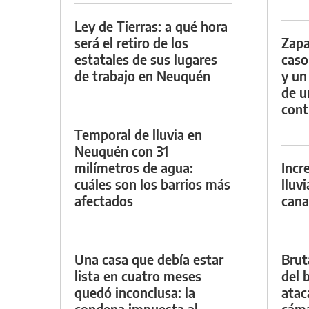
Ley de Tierras: a qué hora
será el retiro de los
Zapa
estatales de sus lugares
caso
de trabajo en Neuquén
y un
de u
con
Temporal de lluvia en
Neuquén con 31
milímetros de agua:
Incr
cuáles son los barrios más
lluv
afectados
cana
Una casa que debía estar
Brut
lista en cuatro meses
del b
quedó inconclusa: la
atac
condena impuesta al
cáma