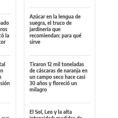
Azúcar en la lengua de
bado
suegra, el truco de
tros
jardinería que
ó la
recomiendan: para qué
tor
sirve
tal
Tiraron 12 mil toneladas
en
de cáscaras de naranja en
n
un campo seco hace casi
sión
30 años y floreció un
milagro
El Sol, Leo y la alta
 sus
intensidad: medidas de