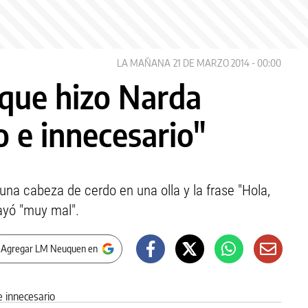
LA MAÑANA
21 DE MARZO 2014 - 00:00
 que hizo Narda
 e innecesario"
una cabeza de cerdo en una olla y la frase "Hola,
cayó "muy mal".
 Agregar LM Neuquen en