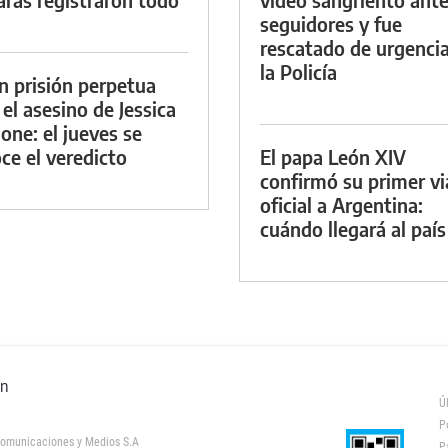
seguidores y fue
rescatado de urgenci
la Policía
n prisión perpetua
 el asesino de Jessica
ione: el jueves se
ce el veredicto
El papa León XIV
confirmó su primer vi
oficial a Argentina:
cuándo llegará al país
ón
Ú
P
omunicaciones y Medios S.A
P