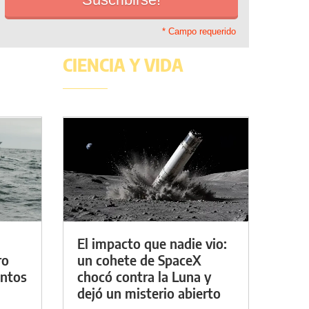
* Campo requerido
CIENCIA Y VIDA
El impacto que nadie vio:
ro
un cohete de SpaceX
entos
chocó contra la Luna y
dejó un misterio abierto