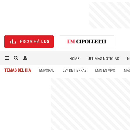
ESCUCHÁ
LU5
HOME
ÚLTIMAS NOTICIAS
N
NECROLÓGICAS
DEPORTES
TEMAS DEL DÍA
TEMPORAL
LEY DE TIERRAS
LMN EN VIVO
MÁS