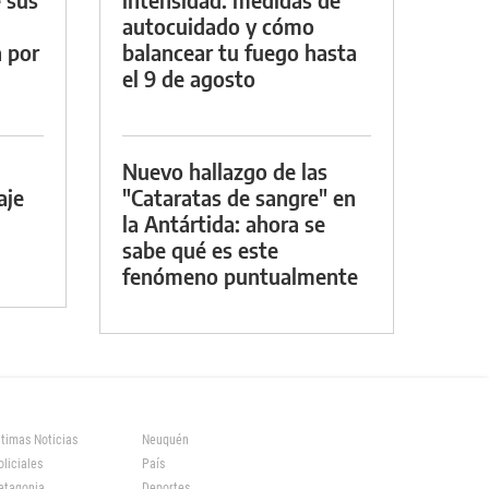
autocuidado y cómo
a por
balancear tu fuego hasta
el 9 de agosto
Nuevo hallazgo de las
aje
"Cataratas de sangre" en
la Antártida: ahora se
sabe qué es este
fenómeno puntualmente
ltimas Noticias
Neuquén
oliciales
País
atagonia
Deportes