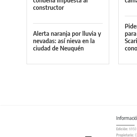
constructor
Pide
Alerta naranja por lluvia y
para
nevadas: así nieva en la
Scar
ciudad de Neuquén
cono
Informaci
Edición:
6950
Propietario:
C