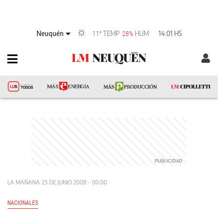
Neuquén
TEMP
HUM
14:01 HS
11°
28%
LA MAÑANA
25 DE JUNIO 2008 - 00:00
NACIONALES