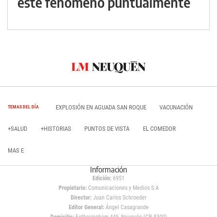
este fenómeno puntualmente
EXPLOSIÓN EN AGUADA SAN ROQUE
VACUNACIÓN
TEMAS DEL DÍA
+SALUD
+HISTORIAS
PUNTOS DE VISTA
EL COMEDOR
MAS E
Información
Edición:
6951
Propietario:
Comunicaciones y Medios S.A
Director:
Juan Carlos Schroeder
Editor General:
Ángel Casagrande
Domicilio:
Fotheringham 445, Neuquén (CP 8300)