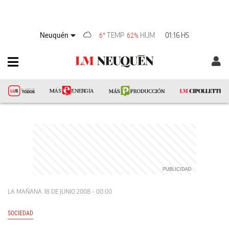
Neuquén
TEMP
HUM
01:16 HS
6°
62%
LA MAÑANA
18 DE JUNIO 2008 - 00:00
SOCIEDAD