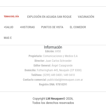
EXPLOSIÓN EN AGUADA SAN ROQUE
VACUNACIÓN
TEMAS DEL DÍA
+SALUD
+HISTORIAS
PUNTOS DE VISTA
EL COMEDOR
MAS E
Información
Edición:
6950
Propietario:
Comunicaciones y Medios S.A
Director:
Juan Carlos Schroeder
Editor General:
Ángel Casagrande
Domicilio:
Fotheringham 445, Neuquén (CP 8300)
Teléfono:
(0299) 449 0400 / 449 0410
Contacto comercial:
publicidad@lmneuquen.com.ar
Registro DNA: 97810291
Copyright
LM Neuquen
© 2026,
Todos los derechos reservados