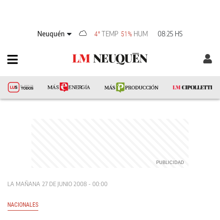
Neuquén
TEMP
HUM
08:25 HS
4°
51%
LA MAÑANA
27 DE JUNIO 2008 - 00:00
NACIONALES