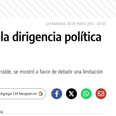
LA MAÑANA
08 DE MAYO 2014 - 00:00
a dirigencia política
"
rralde, se mostró a favor de debatir una limitación
 Agregar LM Neuquen en