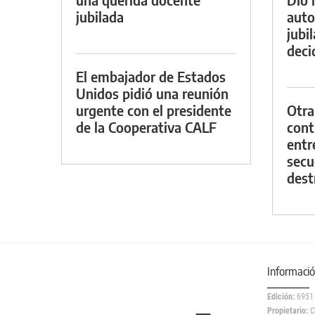
jubilada
auto
jubi
decid
El embajador de Estados
Unidos pidió una reunión
urgente con el presidente
Otra
de la Cooperativa CALF
contr
entr
secu
dest
Informaci
Edición:
6951
Propietario:
C