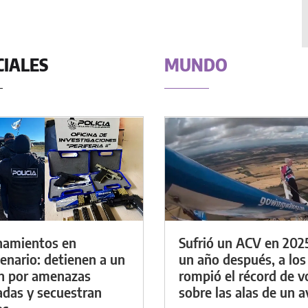
CIALES
MUNDO
namientos en
Sufrió un ACV en 202
enario: detienen a un
un año después, a los
n por amenazas
rompió el récord de v
das y secuestran
sobre las alas de un a