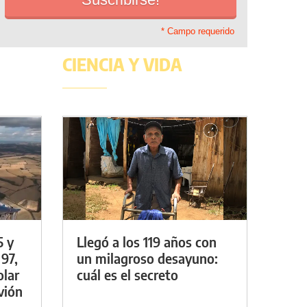
* Campo requerido
CIENCIA Y VIDA
5 y
Llegó a los 119 años con
 97,
un milagroso desayuno:
olar
cuál es el secreto
vión