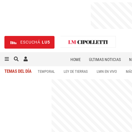
ESCUCHÁ
LU5
HOME
ÚLTIMAS NOTICIAS
N
NECROLÓGICAS
DEPORTES
TEMAS DEL DÍA
TEMPORAL
LEY DE TIERRAS
LMN EN VIVO
MÁS