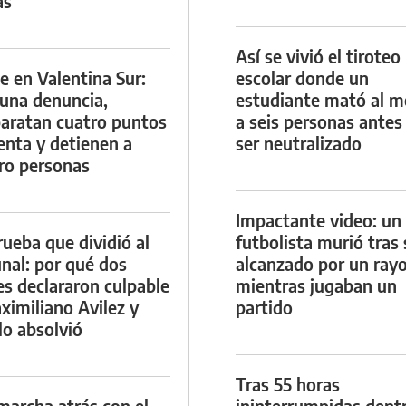
as
Así se vivió el tiroteo
e en Valentina Sur:
escolar donde un
 una denuncia,
estudiante mató al 
aratan cuatro puntos
a seis personas antes
enta y detienen a
ser neutralizado
ro personas
Impactante video: un
rueba que dividió al
futbolista murió tras 
unal: por qué dos
alcanzado por un ray
es declararon culpable
mientras jugaban un
ximiliano Avilez y
partido
lo absolvió
Tras 55 horas
marcha atrás con el
ininterrumpidas dent