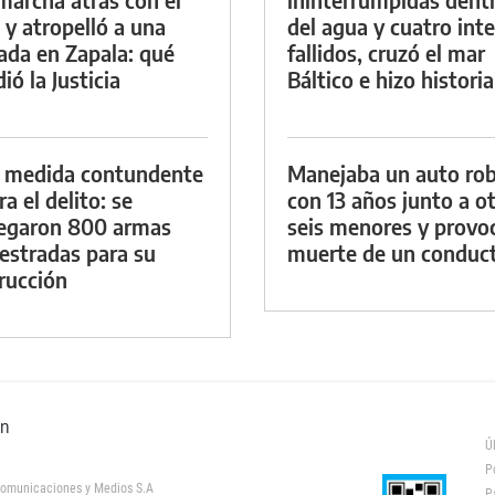
 y atropelló a una
del agua y cuatro int
lada en Zapala: qué
fallidos, cruzó el mar
ió la Justicia
Báltico e hizo historia
 medida contundente
Manejaba un auto ro
a el delito: se
con 13 años junto a o
egaron 800 armas
seis menores y provoc
estradas para su
muerte de un conduc
rucción
ón
Ú
P
omunicaciones y Medios S.A
P