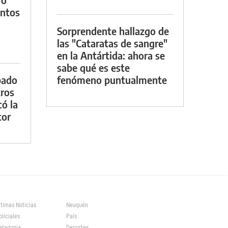
entos
Sorprendente hallazgo de
las "Cataratas de sangre"
en la Antártida: ahora se
sabe qué es este
bado
fenómeno puntualmente
tros
ó la
tor
ltimas Noticias
Neuquén
oliciales
País
atagonia
Deportes