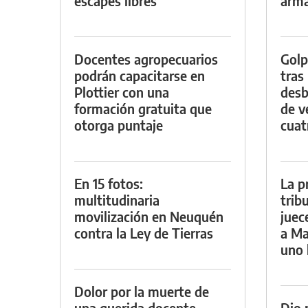
escapes libres
arm
Docentes agropecuarios
Golp
podrán capacitarse en
tras
Plottier con una
desb
formación gratuita que
de v
otorga puntaje
cuat
En 15 fotos:
La p
multitudinaria
trib
movilización en Neuquén
juec
contra la Ley de Tierras
a Ma
uno 
Dolor por la muerte de
una querida docente
Dio 