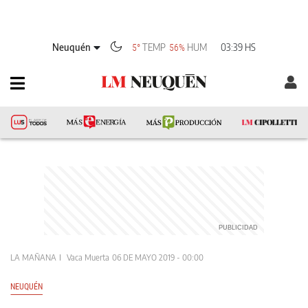
Neuquén
TEMP
HUM
03:39 HS
5°
56%
LA MAÑANA
Vaca Muerta
06 DE MAYO 2019 - 00:00
NEUQUÉN