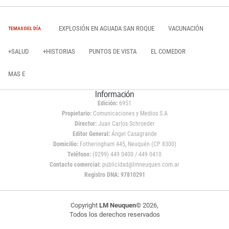
EXPLOSIÓN EN AGUADA SAN ROQUE
VACUNACIÓN
TEMAS DEL DÍA
+SALUD
+HISTORIAS
PUNTOS DE VISTA
EL COMEDOR
MAS E
Información
Edición:
6951
Propietario:
Comunicaciones y Medios S.A
Director:
Juan Carlos Schroeder
Editor General:
Ángel Casagrande
Domicilio:
Fotheringham 445, Neuquén (CP 8300)
Teléfono:
(0299) 449 0400 / 449 0410
Contacto comercial:
publicidad@lmneuquen.com.ar
Registro DNA: 97810291
Copyright
LM Neuquen
© 2026,
Todos los derechos reservados