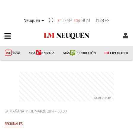
Neuquén
TEMP
HUM
11:28 HS
8°
40%
LA MAÑANA
14 DE MARZO 2014 - 00:00
REGIONALES