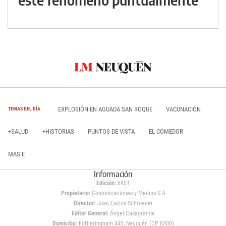
EXPLOSIÓN EN AGUADA SAN ROQUE
VACUNACIÓN
TEMAS DEL DÍA
+SALUD
+HISTORIAS
PUNTOS DE VISTA
EL COMEDOR
MAS E
Información
Edición:
6951
Propietario:
Comunicaciones y Medios S.A
Director:
Juan Carlos Schroeder
Editor General:
Ángel Casagrande
Domicilio:
Fotheringham 445, Neuquén (CP 8300)