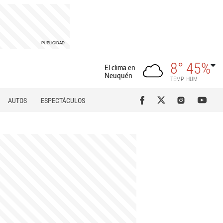
8°
45%
El clima en
Neuquén
TEMP
HUM
AUTOS
ESPECTÁCULOS