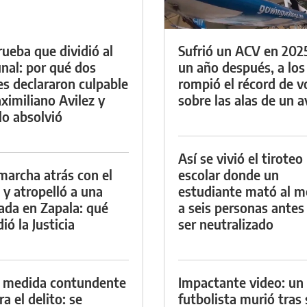
rueba que dividió al
Sufrió un ACV en 202
unal: por qué dos
un año después, a los
es declararon culpable
rompió el récord de v
ximiliano Avilez y
sobre las alas de un a
lo absolvió
Así se vivió el tiroteo
marcha atrás con el
escolar donde un
 y atropelló a una
estudiante mató al 
lada en Zapala: qué
a seis personas antes
ió la Justicia
ser neutralizado
 medida contundente
Impactante video: un
a el delito: se
futbolista murió tras 