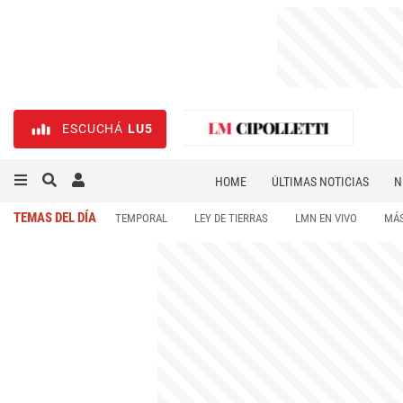
ESCUCHÁ
LU5
HOME
ÚLTIMAS NOTICIAS
N
NECROLÓGICAS
DEPORTES
TEMAS DEL DÍA
TEMPORAL
LEY DE TIERRAS
LMN EN VIVO
MÁS