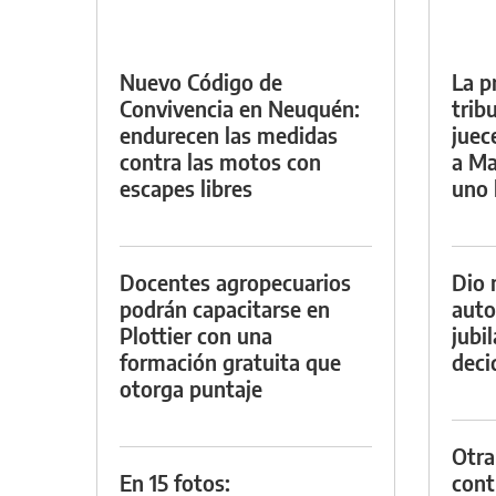
Nuevo Código de
La p
Convivencia en Neuquén:
trib
endurecen las medidas
juec
contra las motos con
a Ma
escapes libres
uno 
Docentes agropecuarios
Dio 
podrán capacitarse en
auto
Plottier con una
jubi
formación gratuita que
decid
otorga puntaje
Otra
En 15 fotos:
contr