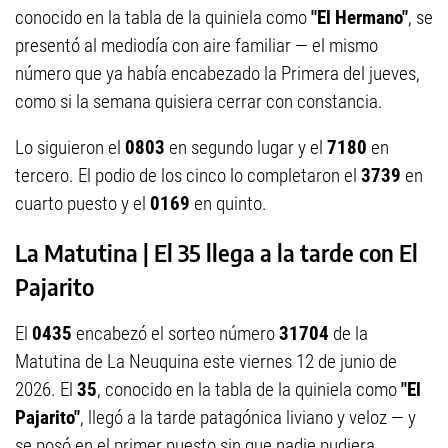
conocido en la tabla de la quiniela como
"El Hermano"
, se
presentó al mediodía con aire familiar — el mismo
número que ya había encabezado la Primera del jueves,
como si la semana quisiera cerrar con constancia.
Lo siguieron el
0803
en segundo lugar y el
7180
en
tercero. El podio de los cinco lo completaron el
3739
en
cuarto puesto y el
0169
en quinto.
La Matutina | El 35 llega a la tarde con El
Pajarito
El
0435
encabezó el sorteo número
31704
de la
Matutina de La Neuquina este viernes 12 de junio de
2026. El
35
, conocido en la tabla de la quiniela como
"El
Pajarito"
, llegó a la tarde patagónica liviano y veloz — y
se posó en el primer puesto sin que nadie pudiera