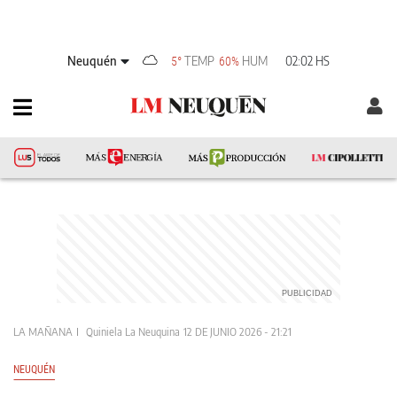
Neuquén
TEMP
HUM
02:02 HS
5°
60%
LA MAÑANA
Quiniela La Neuquina
12 DE JUNIO 2026 - 21:21
NEUQUÉN