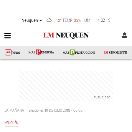
Neuquén
TEMP
HUM
14:02 HS
12°
35%
LA MAÑANA
Elecciones
10 DE JULIO 2018 - 00:00
NEUQUÉN