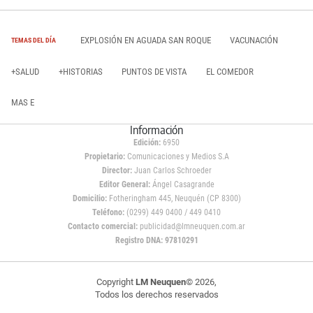
EXPLOSIÓN EN AGUADA SAN ROQUE
VACUNACIÓN
TEMAS DEL DÍA
+SALUD
+HISTORIAS
PUNTOS DE VISTA
EL COMEDOR
MAS E
Información
Edición:
6950
Propietario:
Comunicaciones y Medios S.A
Director:
Juan Carlos Schroeder
Editor General:
Ángel Casagrande
Domicilio:
Fotheringham 445, Neuquén (CP 8300)
Teléfono:
(0299) 449 0400 / 449 0410
Contacto comercial:
publicidad@lmneuquen.com.ar
Registro DNA: 97810291
Copyright
LM Neuquen
© 2026,
Todos los derechos reservados