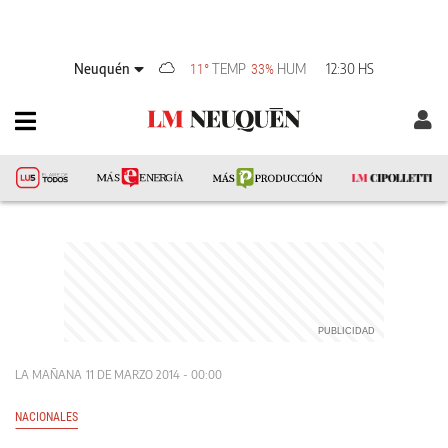
Neuquén
TEMP
HUM
12:30 HS
11°
33%
LA MAÑANA
11 DE MARZO 2014 - 00:00
NACIONALES