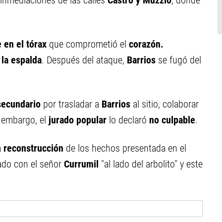
 inmediaciones de las calles
Castro y Muzzio
, donde
 en el tórax
que comprometió el
corazón.
 la espalda
. Después del ataque,
Barrios
se fugó del
secundario
por trasladar a
Barrios
al sitio, colaborar
n embargo, el
jurado popular
lo declaró
no culpable
.
a
reconstrucción
de los hechos presentada en el
rado con el señor
Currumil
"al lado del arbolito" y este