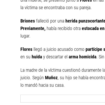
una muerte, se presentó junto a
Flores
en las
la víctima se encontraba con su pareja.
Briones
falleció por una
herida punzocortante
Previamente,
había recibido otra
estocada en
lugar.
Flores
llegó a juicio acusado como
partícipe 
en su
huida
y descartar el
arma homicida
. Si
La madre de la víctima cuestionó duramente l
juicio. Según
Muñoz
, su hijo se había encont
lo mandó hacia su casa.