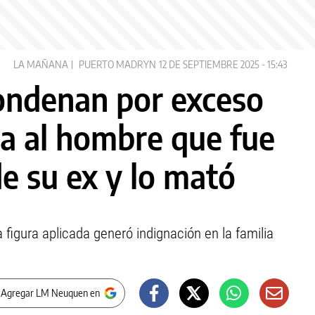
LA MAÑANA
PUERTO MADRYN
12 DE SEPTIEMBRE 2025 - 15:43
ondenan por exceso
sa al hombre que fue
de su ex y lo mató
la figura aplicada generó indignación en la familia
 Agregar LM Neuquen en