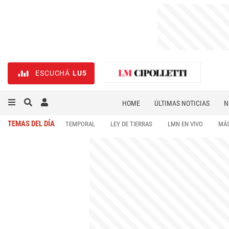
ESCUCHÁ
LU5
HOME
ÚLTIMAS NOTICIAS
N
NECROLÓGICAS
DEPORTES
TEMAS DEL DÍA
TEMPORAL
LEY DE TIERRAS
LMN EN VIVO
MÁS