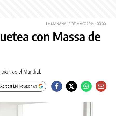
LA MAÑANA
16 DE MAYO 2014 - 00:00
quetea con Massa de
ncia tras el Mundial.
 Agregar LM Neuquen en