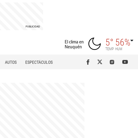
5°
56%
El clima en
Neuquén
TEMP
HUM
AUTOS
ESPECTÁCULOS