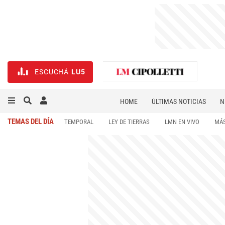
ESCUCHÁ
LU5
HOME
ÚLTIMAS NOTICIAS
N
NECROLÓGICAS
DEPORTES
TEMAS DEL DÍA
TEMPORAL
LEY DE TIERRAS
LMN EN VIVO
MÁS