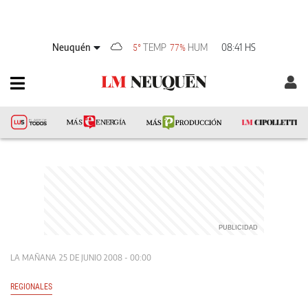
Neuquén
TEMP
HUM
08:41 HS
5°
77%
LA MAÑANA
25 DE JUNIO 2008 - 00:00
REGIONALES