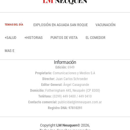
EXPLOSIÓN EN AGUADA SAN ROQUE
VACUNACIÓN
TEMAS DEL DÍA
+SALUD
+HISTORIAS
PUNTOS DE VISTA
EL COMEDOR
MAS E
Información
Edición:
6949
Propietario:
Comunicaciones y Medios S.A
Director:
Juan Carlos Schroeder
Editor General:
Ángel Casagrande
Domicilio:
Fotheringham 445, Neuquén (CP 8300)
Teléfono:
(0299) 449 0400 / 449 0410
Contacto comercial:
publicidad@lmneuquen.com.ar
Registro DNA: 97810291
Copyright
LM Neuquen
© 2026,