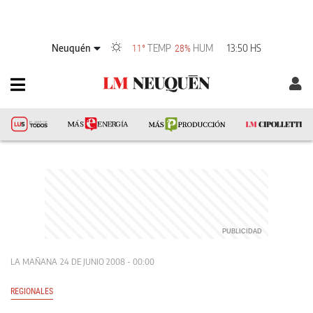
Neuquén
TEMP
HUM
13:50 HS
11°
28%
LA MAÑANA
24 DE JUNIO 2008 - 00:00
REGIONALES