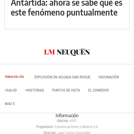
Antártida: ahora se sabe qué es
este fenómeno puntualmente
EXPLOSIÓN EN AGUADA SAN ROQUE
VACUNACIÓN
TEMAS DEL DÍA
+SALUD
+HISTORIAS
PUNTOS DE VISTA
EL COMEDOR
MAS E
Información
Edición:
6951
Propietario:
Comunicaciones y Medios S.A
Director:
Juan Carlos Schroeder