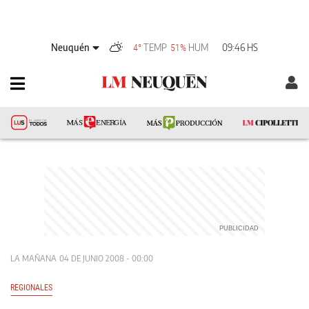
Neuquén
TEMP
HUM
09:46 HS
4°
51%
LA MAÑANA
04 DE JUNIO 2008 - 00:00
REGIONALES