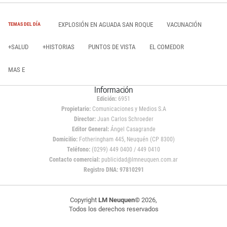
EXPLOSIÓN EN AGUADA SAN ROQUE
VACUNACIÓN
TEMAS DEL DÍA
+SALUD
+HISTORIAS
PUNTOS DE VISTA
EL COMEDOR
MAS E
Información
Edición:
6951
Propietario:
Comunicaciones y Medios S.A
Director:
Juan Carlos Schroeder
Editor General:
Ángel Casagrande
Domicilio:
Fotheringham 445, Neuquén (CP 8300)
Teléfono:
(0299) 449 0400 / 449 0410
Contacto comercial:
publicidad@lmneuquen.com.ar
Registro DNA: 97810291
Copyright
LM Neuquen
© 2026,
Todos los derechos reservados