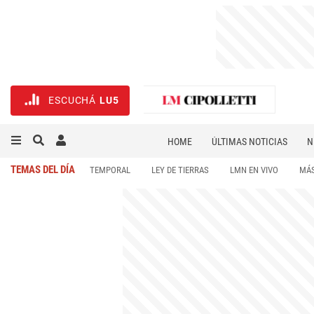
ESCUCHÁ
LU5
HOME
ÚLTIMAS NOTICIAS
N
NECROLÓGICAS
DEPORTES
TEMAS DEL DÍA
TEMPORAL
LEY DE TIERRAS
LMN EN VIVO
MÁS