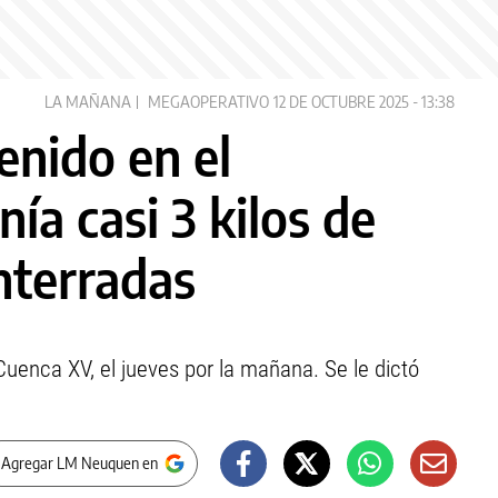
LA MAÑANA
MEGAOPERATIVO
12 DE OCTUBRE 2025 - 13:38
enido en el
ía casi 3 kilos de
nterradas
 Cuenca XV, el jueves por la mañana. Se le dictó
 Agregar LM Neuquen en