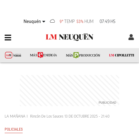
Neuquén
TEMP
HUM
07:49 HS
9°
53%
LA MAÑANA
Rincón De Los Sauces
13 DE OCTUBRE 2025 - 21:40
POLICIALES