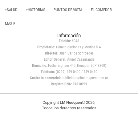
+SALUD
+HISTORIAS
PUNTOS DE VISTA
EL COMEDOR
MAS E
Información
Edición:
6948
Propietario:
Comunicaciones y Medios S.A
Director:
Juan Carlos Schroeder
Editor General:
Ángel Casagrande
Domicilio:
Fotheringham 445, Neuquén (CP 8300)
Teléfono:
(0299) 449 0400 / 449 0410
Contacto comercial:
publicidad@lmneuquen.com.ar
Registro DNA: 97810291
Copyright
LM Neuquen
© 2026,
Todos los derechos reservados