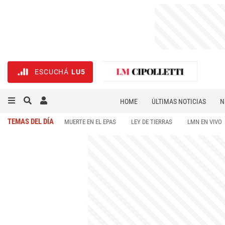
ESCUCHÁ
LU5
HOME
ÚLTIMAS NOTICIAS
N
NECROLÓGICAS
DEPORTES
TEMAS DEL DÍA
MUERTE EN EL EPAS
LEY DE TIERRAS
LMN EN VIVO