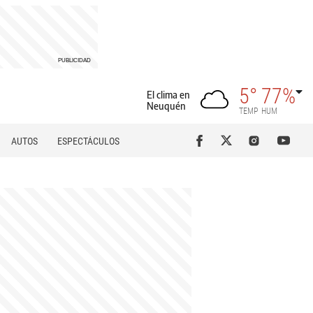
5°
77%
El clima en
Neuquén
TEMP
HUM
AUTOS
ESPECTÁCULOS