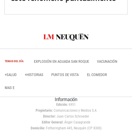
EXPLOSIÓN EN AGUADA SAN ROQUE
VACUNACIÓN
TEMAS DEL DÍA
+SALUD
+HISTORIAS
PUNTOS DE VISTA
EL COMEDOR
MAS E
Información
Edición:
6951
Propietario:
Comunicaciones y Medios S.A
Director:
Juan Carlos Schroeder
Editor General:
Ángel Casagrande
Domicilio:
Fotheringham 445, Neuquén (CP 8300)