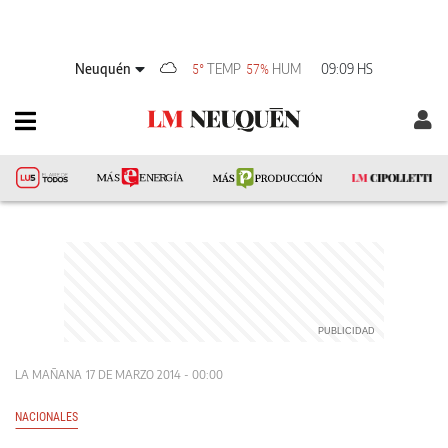
Neuquén
TEMP
HUM
09:09 HS
5°
57%
LA MAÑANA
17 DE MARZO 2014 - 00:00
NACIONALES