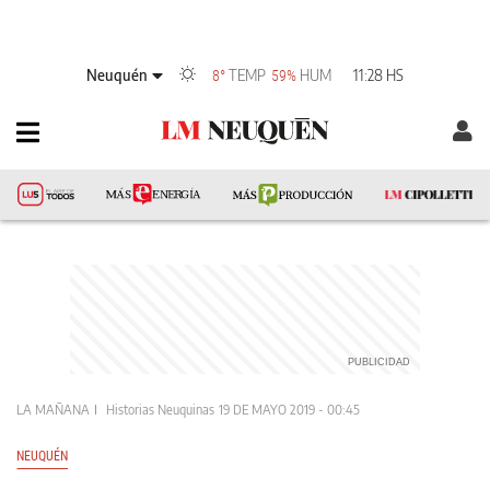
Neuquén
TEMP
HUM
11:28 HS
8°
59%
LA MAÑANA
Historias Neuquinas
19 DE MAYO 2019 - 00:45
NEUQUÉN