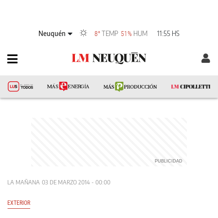
Neuquén
TEMP
HUM
11:55 HS
8°
51%
LA MAÑANA
03 DE MARZO 2014 - 00:00
EXTERIOR