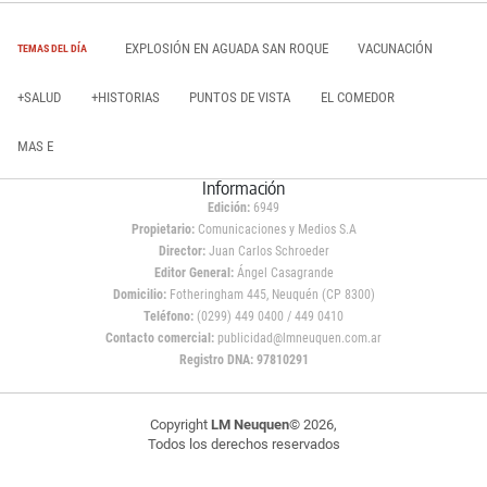
EXPLOSIÓN EN AGUADA SAN ROQUE
VACUNACIÓN
TEMAS DEL DÍA
+SALUD
+HISTORIAS
PUNTOS DE VISTA
EL COMEDOR
MAS E
Información
Edición:
6949
Propietario:
Comunicaciones y Medios S.A
Director:
Juan Carlos Schroeder
Editor General:
Ángel Casagrande
Domicilio:
Fotheringham 445, Neuquén (CP 8300)
Teléfono:
(0299) 449 0400 / 449 0410
Contacto comercial:
publicidad@lmneuquen.com.ar
Registro DNA: 97810291
Copyright
LM Neuquen
© 2026,
Todos los derechos reservados