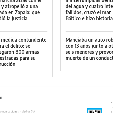
 y atropelló a una
del agua y cuatro int
lada en Zapala: qué
fallidos, cruzó el mar
ió la Justicia
Báltico e hizo historia
 medida contundente
Manejaba un auto ro
a el delito: se
con 13 años junto a o
egaron 800 armas
seis menores y provoc
estradas para su
muerte de un conduc
rucción
ón
Ú
P
omunicaciones y Medios S.A
P