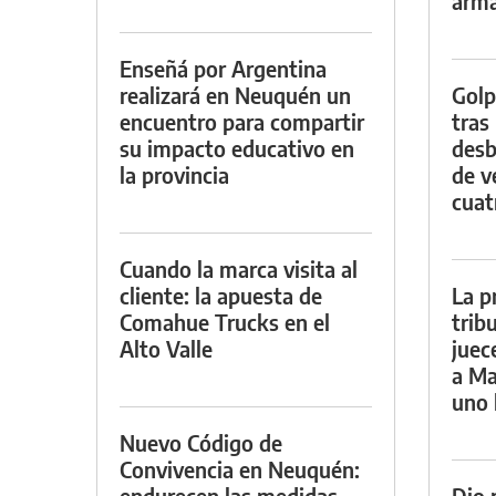
arm
Enseñá por Argentina
realizará en Neuquén un
Golp
encuentro para compartir
tras
su impacto educativo en
desb
la provincia
de v
cuat
Cuando la marca visita al
cliente: la apuesta de
La p
Comahue Trucks en el
trib
Alto Valle
juec
a Ma
uno 
Nuevo Código de
Convivencia en Neuquén:
endurecen las medidas
Dio 