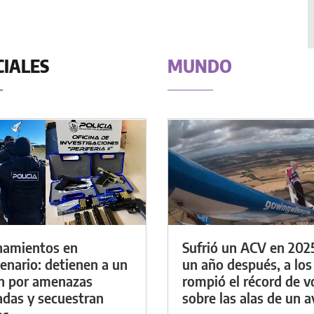
CIALES
MUNDO
namientos en
Sufrió un ACV en 202
enario: detienen a un
un año después, a los
n por amenazas
rompió el récord de v
das y secuestran
sobre las alas de un a