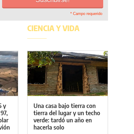
* Campo requerido
CIENCIA Y VIDA
5 y
Una casa bajo tierra con
 97,
tierra del lugar y un techo
olar
verde: tardó un año en
vión
hacerla solo