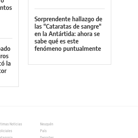
entos
Sorprendente hallazgo de
las "Cataratas de sangre"
en la Antártida: ahora se
sabe qué es este
bado
fenómeno puntualmente
tros
ó la
tor
ltimas Noticias
Neuquén
oliciales
País
atagonia
Deportes