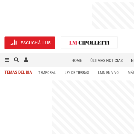
ESCUCHÁ
LU5
HOME
ÚLTIMAS NOTICIAS
N
NECROLÓGICAS
DEPORTES
TEMAS DEL DÍA
TEMPORAL
LEY DE TIERRAS
LMN EN VIVO
MÁS