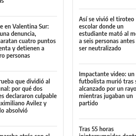
as
Así se vivió el tiroteo
e en Valentina Sur:
escolar donde un
 una denuncia,
estudiante mató al 
aratan cuatro puntos
a seis personas antes
enta y detienen a
ser neutralizado
ro personas
Impactante video: un
rueba que dividió al
futbolista murió tras 
unal: por qué dos
alcanzado por un ray
es declararon culpable
mientras jugaban un
ximiliano Avilez y
partido
lo absolvió
Tras 55 horas
marcha atrás con el
ininterrumpidas dent