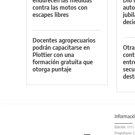
contra las motos con
auto
escapes libres
jubi
decid
Docentes agropecuarios
podrán capacitarse en
Otra
Plottier con una
contr
formación gratuita que
entr
otorga puntaje
secu
dest
Informaci
Edición:
6951
Propietario:
C