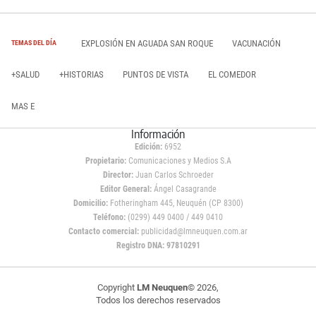
EXPLOSIÓN EN AGUADA SAN ROQUE
VACUNACIÓN
TEMAS DEL DÍA
+SALUD
+HISTORIAS
PUNTOS DE VISTA
EL COMEDOR
MAS E
Información
Edición:
6952
Propietario:
Comunicaciones y Medios S.A
Director:
Juan Carlos Schroeder
Editor General:
Ángel Casagrande
Domicilio:
Fotheringham 445, Neuquén (CP 8300)
Teléfono:
(0299) 449 0400 / 449 0410
Contacto comercial:
publicidad@lmneuquen.com.ar
Registro DNA: 97810291
Copyright
LM Neuquen
© 2026,
Todos los derechos reservados