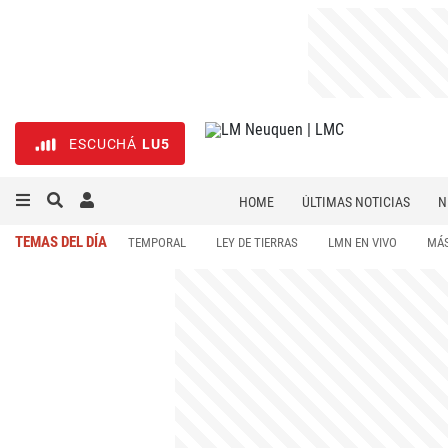
ESCUCHÁ
LU5
HOME
ÚLTIMAS NOTICIAS
N
NECROLÓGICAS
DEPORTES
TEMAS DEL DÍA
TEMPORAL
LEY DE TIERRAS
LMN EN VIVO
MÁS