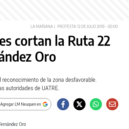
LA MAÑANA
PROTESTA
12 DE JULIO 2018 - 00:00
es cortan la Ruta 22
nández Oro
l reconocimiento de la zona desfavorable.
as autoridades de UATRE.
 Agregar LM Neuquen en