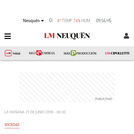
Neuquén
TEMP
HUM
09:56 HS
6°
74%
LA MAÑANA
25 DE JUNIO 2008 - 00:00
SOCIEDAD