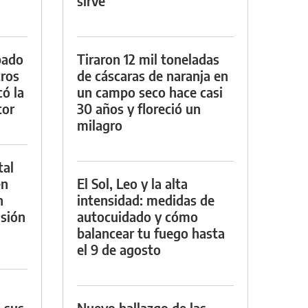
sirve
bado
Tiraron 12 mil toneladas
tros
de cáscaras de naranja en
ó la
un campo seco hace casi
tor
30 años y floreció un
milagro
tal
en
El Sol, Leo y la alta
n
intensidad: medidas de
sión
autocuidado y cómo
balancear tu fuego hasta
el 9 de agosto
 sus
Nuevo hallazgo de las