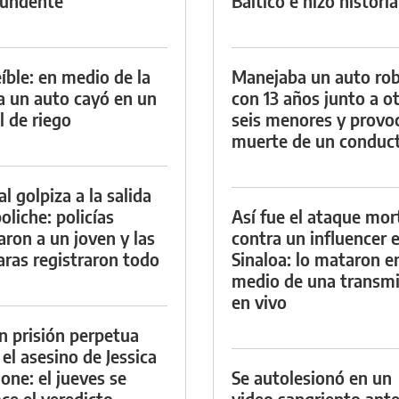
tundente
Báltico e hizo historia
eíble: en medio de la
Manejaba un auto ro
ia un auto cayó en un
con 13 años junto a o
l de riego
seis menores y provoc
muerte de un conduc
al golpiza a la salida
oliche: policías
Así fue el ataque mor
aron a un joven y las
contra un influencer 
ras registraron todo
Sinaloa: lo mataron e
medio de una transmi
en vivo
n prisión perpetua
 el asesino de Jessica
ione: el jueves se
Se autolesionó en un
ce el veredicto
video sangriento ante