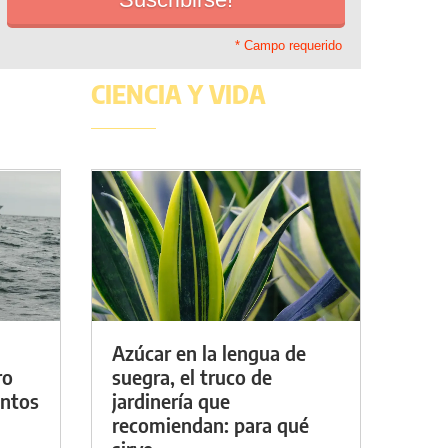
* Campo requerido
CIENCIA Y VIDA
Azúcar en la lengua de
ro
suegra, el truco de
entos
jardinería que
recomiendan: para qué