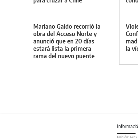
Mariano Gaido recorrió la
Viol
obra del Acceso Norte y
Conf
anunció que en 20 días
madr
estará lista la primera
la v
rama del nuevo puente
Informaci
Edición:
6949