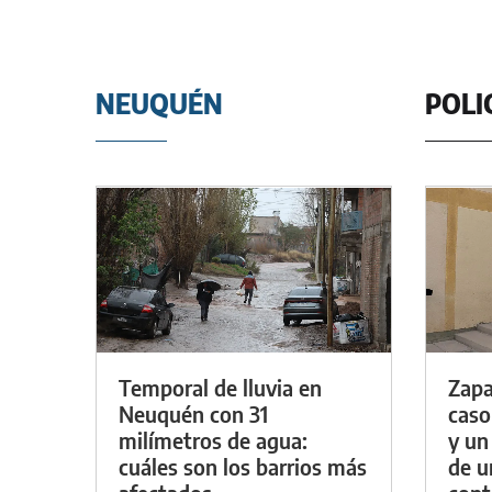
NEUQUÉN
POLI
Temporal de lluvia en
Zapa
Neuquén con 31
caso
milímetros de agua:
y un
cuáles son los barrios más
de u