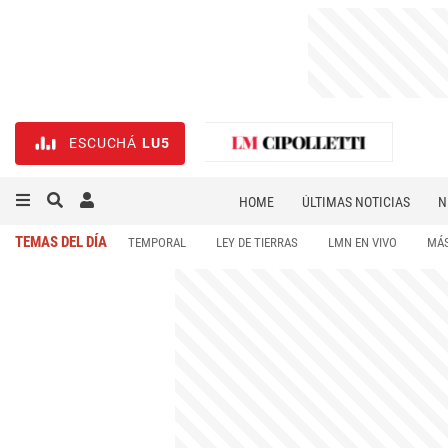
ESCUCHÁ
LU5
HOME
ÚLTIMAS NOTICIAS
N
NECROLÓGICAS
DEPORTES
TEMAS DEL DÍA
TEMPORAL
LEY DE TIERRAS
LMN EN VIVO
MÁS