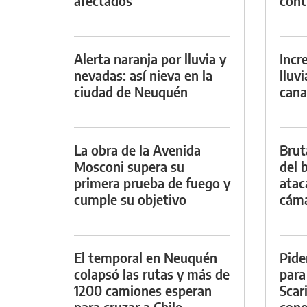
afectados
con
Alerta naranja por lluvia y
Incr
nevadas: así nieva en la
lluv
ciudad de Neuquén
cana
La obra de la Avenida
Brut
Mosconi supera su
del b
primera prueba de fuego y
atac
cumple su objetivo
cáma
El temporal en Neuquén
Pide
colapsó las rutas y más de
para
1200 camiones esperan
Scar
para cruzar a Chile
cono