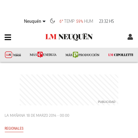
Neuquén
TEMP
HUM
23:32 HS
6°
59%
LA MAÑANA
18 DE MARZO 2014 - 00:00
REGIONALES