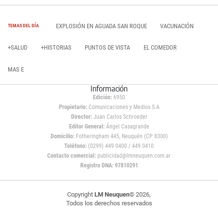
EXPLOSIÓN EN AGUADA SAN ROQUE
VACUNACIÓN
TEMAS DEL DÍA
+SALUD
+HISTORIAS
PUNTOS DE VISTA
EL COMEDOR
MAS E
Información
Edición:
6950
Propietario:
Comunicaciones y Medios S.A
Director:
Juan Carlos Schroeder
Editor General:
Ángel Casagrande
Domicilio:
Fotheringham 445, Neuquén (CP 8300)
Teléfono:
(0299) 449 0400 / 449 0410
Contacto comercial:
publicidad@lmneuquen.com.ar
Registro DNA: 97810291
Copyright
LM Neuquen
© 2026,
Todos los derechos reservados