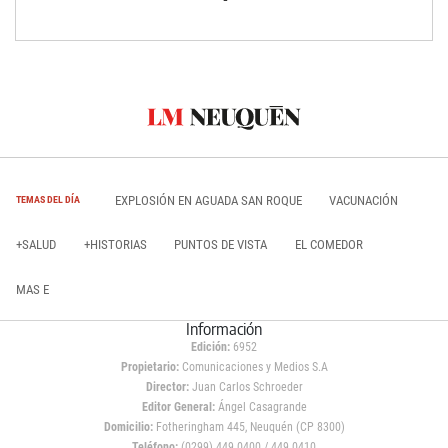
EXPLOSIÓN EN AGUADA SAN ROQUE
VACUNACIÓN
TEMAS DEL DÍA
+SALUD
+HISTORIAS
PUNTOS DE VISTA
EL COMEDOR
MAS E
Información
Edición:
6952
Propietario:
Comunicaciones y Medios S.A
Director:
Juan Carlos Schroeder
Editor General:
Ángel Casagrande
Domicilio:
Fotheringham 445, Neuquén (CP 8300)
Teléfono:
(0299) 449 0400 / 449 0410