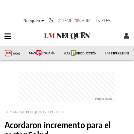
Neuquén
TEMP
HUM
07:51 HS
2°
70%
LA MAÑANA
18 DE JUNIO 2008 - 00:00
Acordaron incremento para el