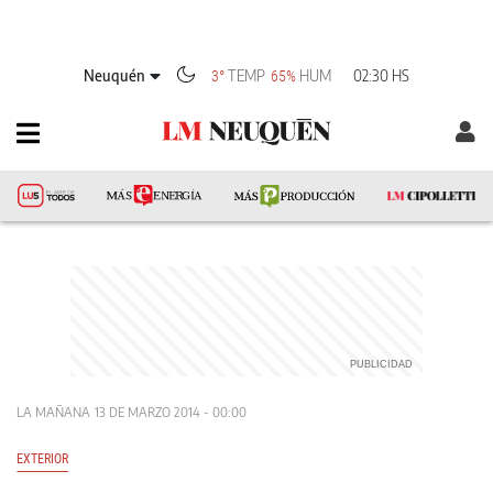
Neuquén
TEMP
HUM
02:30 HS
3°
65%
LA MAÑANA
13 DE MARZO 2014 - 00:00
EXTERIOR