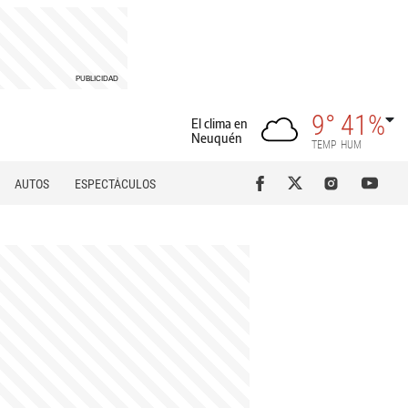
9°
41%
El clima en
Neuquén
TEMP
HUM
AUTOS
ESPECTÁCULOS