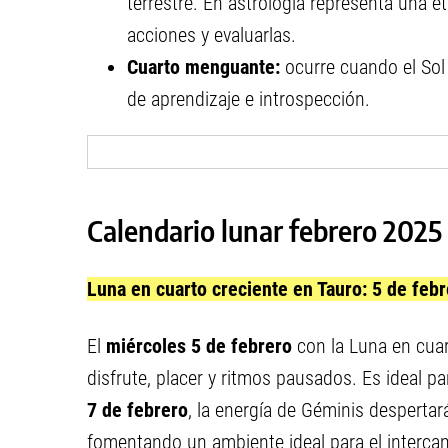
terrestre. En astrología representa una e
acciones y evaluarlas.
Cuarto menguante:
ocurre cuando el Sol 
de aprendizaje e introspección.
Calendario lunar febrero 2025
Luna en cuarto creciente en Tauro: 5 de feb
El
miércoles 5 de febrero
con la Luna en cua
disfrute, placer y ritmos pausados. Es ideal pa
7 de febrero
, la energía de Géminis despertar
fomentando un ambiente ideal para el interca