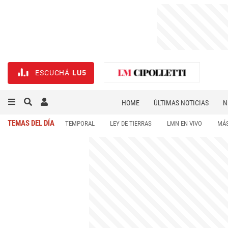
ESCUCHÁ
LU5
HOME
ÚLTIMAS NOTICIAS
N
NECROLÓGICAS
DEPORTES
TEMAS DEL DÍA
TEMPORAL
LEY DE TIERRAS
LMN EN VIVO
MÁS