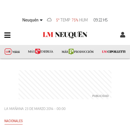
Neuquén
TEMP
HUM
09:22 HS
5°
75%
LA MAÑANA
23 DE MARZO 2014 - 00:00
NACIONALES